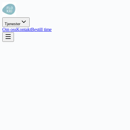
Tjenester
Om oss
Kontakt
Bestill time
Navn
E-post