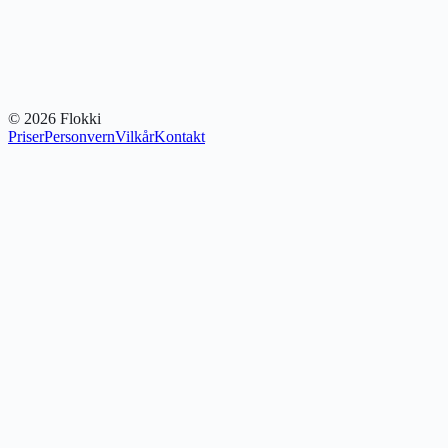
©
2026
Flokki
Priser
Personvern
Vilkår
Kontakt